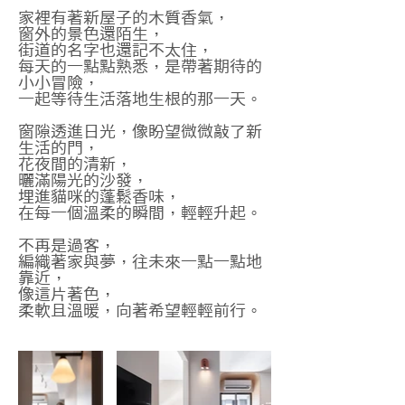
家裡有著新屋子的木質香氣，
窗外的景色還陌生，
街道的名字也還記不太住，
每天的一點點熟悉，是帶著期待的
小小冒險，
一起等待生活落地生根的那一天。
窗隙透進日光，像盼望微微敲了新
生活的門，
花夜間的清新，
曬滿陽光的沙發，
埋進貓咪的蓬鬆香味，
在每一個溫柔的瞬間，輕輕升起。
不再是過客，
編織著家與夢，往未來一點一點地
靠近，
像這片著色，
柔軟且溫暖，向著希望輕輕前行。