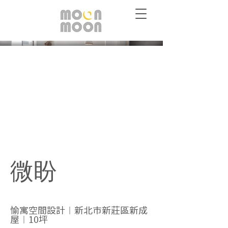
微盼
愉寓空間設計︱新北市新莊區新成
屋︱10坪